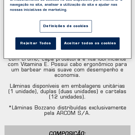
navegação no site, analisar a utilização do site e ajudar nas
nossas iniciativas de marketing.
COMFORT
Definições de cookies
Lâmina de Barbear
Rejeitar Todos
Aceitar todos os cookies
Bozzano Comfort contém 2 lâmina revestidas
com cromo, capa protetora e fita lubrificante
com Vitamina E. Possui cabo ergonômico para
um barbear mais suave com desempenho e
economia.
Lâminas disponíveis em embalagens unitárias
(1 unidade), duplas (duas unidades) e cartelas
(12 unidades).
*Lâminas Bozzano distribuídas exclusivamente
pela ARCOM S/A.
COMPOSIÇÃO: