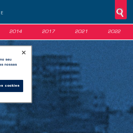
NE
2014
2017
2021
2022
 no seu
nas nossas
os cookies