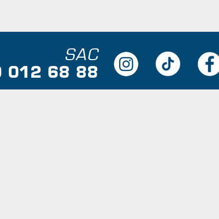
SAC
 012 68 88
CABELO
COR
Cera
Sh
Creme
Ant
Shampoo
Condicionador
Gel Fixador Condicionante
Cobertura Total