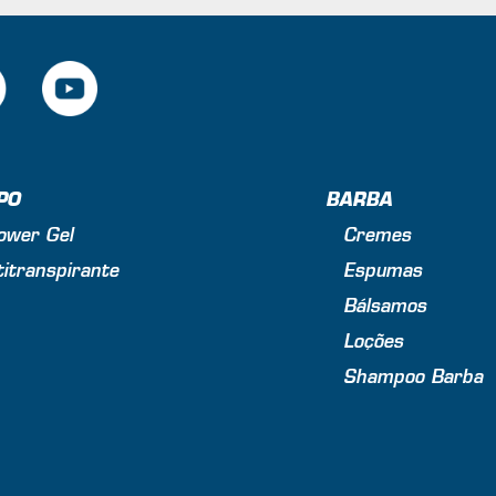
PO
BARBA
ower Gel
Cremes
itranspirante
Espumas
Bálsamos
Loções
Shampoo Barba