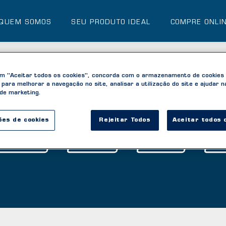
QUEM SOMOS
SEU PRODUTO IDEAL
COMPRE ONLI
em "Aceitar todos os cookies", concorda com o armazenamento de cookies
o para melhorar a navegação no site, analisar a utilização do site e ajudar 
 de marketing.
l tipo de produto você proc
ões de cookies
Rejeitar Todos
Aceitar todos 
ALIZANTES
CORPO
BARBA
C