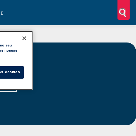
NE
 no seu
nas nossas
ura?
os cookies
ORPO